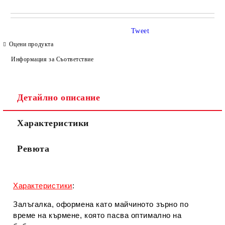
САМО ПОПЪЛНЕТЕ 4 ПОЛЕТА
Tweet
Оцени продукта
Информация за Съответствие
Детайлно описание
Съгласен съм с
Политиката за лични данни
Характеристики
Ние ще се свържем с вас в рамките на работния ден.
Ревюта
Характеристики
:
Залъгалка, оформена като майчиното зърно по
време на кърмене, която пасва оптимално на