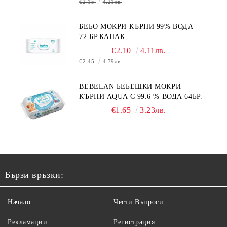
€2.15
4.21лв.
БЕБО МОКРИ КЪРПИ 99% ВОДА –
72 БР.КАПАК
€2.10
4.11лв.
€2.45
4.79лв.
BEBELAN БЕБЕШКИ МОКРИ
КЪРПИ AQUA С 99.6 % ВОДА 64БР.
€1.65
3.23лв.
Бързи връзки:
Начало
Чести Въпроси
Рекламации
Регистрация