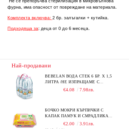
Не се препоръчва стерилизация в микровълнова
фурна, има опасност от повреждане на материала.
Комплекта включва:
2 бр. залъгалки + кутийка.
Подходяща за
: деца от 0 до 6 месеца.
Най-продавани
BEBELAN ВОДА СТЕК 6 БР. Х 1,5
ЛИТРА /НЕ ИЗПРАЩАМЕ С
КУРИЕР/
€4.08
7.98лв.
БОЧКО МОКРИ КЪРПИЧКИ С
КАПАК ПАМУК И СМРАДЛИКА
120БР.
€2.00
3.91лв.