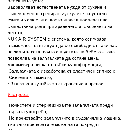
бебешката уста;
Задоволяват естествената нужда от сукане и
същевременно тренират мускулите на устните,
езика и челюстите, което играе в последствие
съществена роля при храненето и говоренето на
детето;
NUK AIR SYSTEM е система, която осигурява
възможността въздуха да се освободи от тази част
на залъгалката, която е в устата на бебето - това
позволява на залъгалката да остане мека,
минимизира риска от зъбни малоформации;
Залъгалката е изработена от еластичен силикон;
Светещи в тъмното;
• Включва и кутийка за съхранение и пренос.
Употреба:
Почистете и стерилизирайте залъгалката преди
първата употреба;
Не почиствайте залъгалките в съдомиялна машина,
тъй като препаратите може да ги повредят;